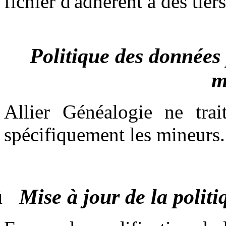
fichier d'adhérent à des tier
Politique des données 
m
Allier Généalogie ne tra
spécifiquement les mineurs.
ü
Mise à jour de la polit