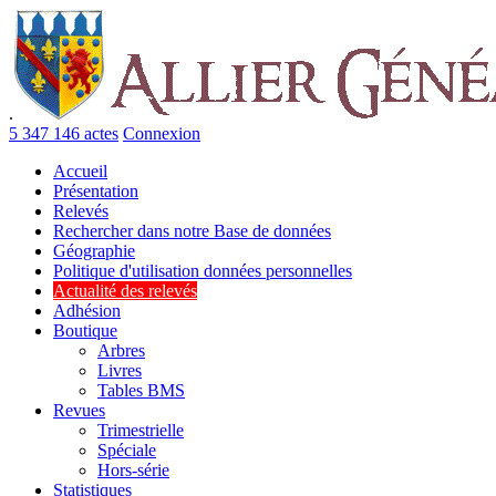
.
5 347 146 actes
Connexion
Accueil
Présentation
Relevés
Rechercher dans notre Base de données
Géographie
Politique d'utilisation données personnelles
Actualité des relevés
Adhésion
Boutique
Arbres
Livres
Tables BMS
Revues
Trimestrielle
Spéciale
Hors-série
Statistiques