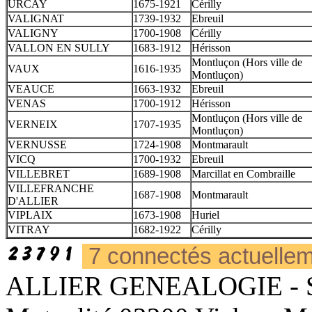
URCAY
1675-1921
Cérilly
VALIGNAT
1739-1932
Ebreuil
VALIGNY
1700-1908
Cérilly
VALLON EN SULLY
1683-1912
Hérisson
Montluçon (Hors ville de
VAUX
1616-1935
Montluçon)
VEAUCE
1663-1932
Ebreuil
VENAS
1700-1912
Hérisson
Montluçon (Hors ville de
VERNEIX
1707-1935
Montluçon)
VERNUSSE
1724-1908
Montmarault
VICQ
1700-1932
Ebreuil
VILLEBRET
1689-1908
Marcillat en Combraille
VILLEFRANCHE
1687-1908
Montmarault
D'ALLIER
VIPLAIX
1673-1908
Huriel
VITRAY
1682-1922
Cérilly
7 connectés actuelle
ALLIER GENEALOGIE - Sièg