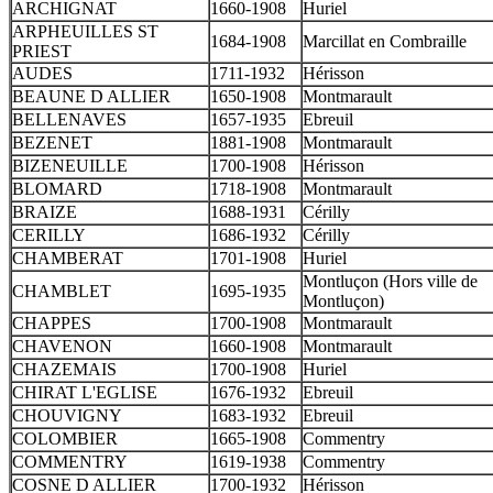
ARCHIGNAT
1660-1908
Huriel
ARPHEUILLES ST
1684-1908
Marcillat en Combraille
PRIEST
AUDES
1711-1932
Hérisson
BEAUNE D ALLIER
1650-1908
Montmarault
BELLENAVES
1657-1935
Ebreuil
BEZENET
1881-1908
Montmarault
BIZENEUILLE
1700-1908
Hérisson
BLOMARD
1718-1908
Montmarault
BRAIZE
1688-1931
Cérilly
CERILLY
1686-1932
Cérilly
CHAMBERAT
1701-1908
Huriel
Montluçon (Hors ville de
CHAMBLET
1695-1935
Montluçon)
CHAPPES
1700-1908
Montmarault
CHAVENON
1660-1908
Montmarault
CHAZEMAIS
1700-1908
Huriel
CHIRAT L'EGLISE
1676-1932
Ebreuil
CHOUVIGNY
1683-1932
Ebreuil
COLOMBIER
1665-1908
Commentry
COMMENTRY
1619-1938
Commentry
COSNE D ALLIER
1700-1932
Hérisson