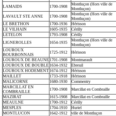
Montluçon (Hors ville de
LAMAIDS
1700-1908
Montluçon)
Montluçon (Hors ville de
LAVAULT STE ANNE
1700-1908
Montluçon)
LE BRETHON
1700-1936
Hérisson
LE VILHAIN
1605-1935
Cérilly
LETELON
1793-1908
Cérilly
Montluçon (Hors ville de
LIGNEROLLES
1654-1935
Montluçon)
LOUROUX
1725-1912
Hérisson
BOURBONNAIS
LOUROUX DE BEAUNE
1701-1908
Montmarault
LOUROUX DE BOUBLE
1634-1932
Ebreuil
LOUROUX HODEMENT
1674-1912
Hérisson
MAILLET
1733-1918
Hérisson
MALICORNE
1680-1930
Commentry
MARCILLAT EN
1700-1908
Marcillat en Combraille
COMBRAILLE
MAZIRAT
1615-1908
Marcillat en Combraille
MEAULNE
1700-1912
Cérilly
MESPLES
1704-1910
Huriel
MONTLUCON
1642-1912
ville de Montluçon