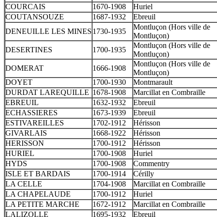
COURCAIS
1670-1908
Huriel
COUTANSOUZE
1687-1932
Ebreuil
Montluçon (Hors ville de
DENEUILLE LES MINES
1730-1935
Montluçon)
Montluçon (Hors ville de
DESERTINES
1700-1935
Montluçon)
Montluçon (Hors ville de
DOMERAT
1666-1908
Montluçon)
DOYET
1700-1930
Montmarault
DURDAT LAREQUILLE
1678-1908
Marcillat en Combraille
EBREUIL
1632-1932
Ebreuil
ECHASSIERES
1673-1939
Ebreuil
ESTIVAREILLES
1702-1912
Hérisson
GIVARLAIS
1668-1922
Hérisson
HERISSON
1700-1912
Hérisson
HURIEL
1700-1908
Huriel
HYDS
1700-1908
Commentry
ISLE ET BARDAIS
1700-1914
Cérilly
LA CELLE
1704-1908
Marcillat en Combraille
LA CHAPELAUDE
1700-1912
Huriel
LA PETITE MARCHE
1672-1912
Marcillat en Combraille
LALIZOLLE
1695-1932
Ebreuil