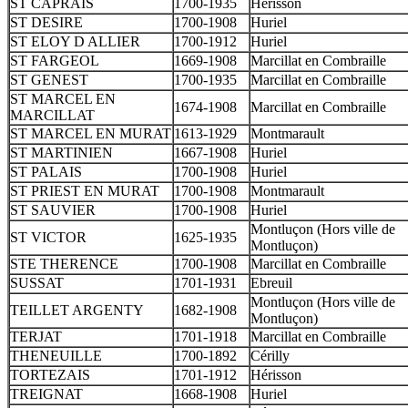
ST CAPRAIS
1700-1935
Hérisson
ST DESIRE
1700-1908
Huriel
ST ELOY D ALLIER
1700-1912
Huriel
ST FARGEOL
1669-1908
Marcillat en Combraille
ST GENEST
1700-1935
Marcillat en Combraille
ST MARCEL EN
1674-1908
Marcillat en Combraille
MARCILLAT
ST MARCEL EN MURAT
1613-1929
Montmarault
ST MARTINIEN
1667-1908
Huriel
ST PALAIS
1700-1908
Huriel
ST PRIEST EN MURAT
1700-1908
Montmarault
ST SAUVIER
1700-1908
Huriel
Montluçon (Hors ville de
ST VICTOR
1625-1935
Montluçon)
STE THERENCE
1700-1908
Marcillat en Combraille
SUSSAT
1701-1931
Ebreuil
Montluçon (Hors ville de
TEILLET ARGENTY
1682-1908
Montluçon)
TERJAT
1701-1918
Marcillat en Combraille
THENEUILLE
1700-1892
Cérilly
TORTEZAIS
1701-1912
Hérisson
TREIGNAT
1668-1908
Huriel