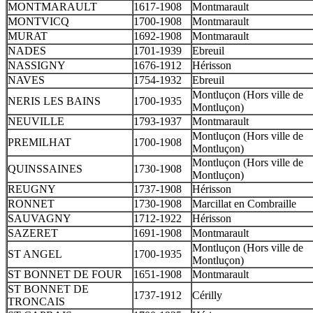
MONTMARAULT
1617-1908
Montmarault
MONTVICQ
1700-1908
Montmarault
MURAT
1692-1908
Montmarault
NADES
1701-1939
Ebreuil
NASSIGNY
1676-1912
Hérisson
NAVES
1754-1932
Ebreuil
Montluçon (Hors ville de
NERIS LES BAINS
1700-1935
Montluçon)
NEUVILLE
1793-1937
Montmarault
Montluçon (Hors ville de
PREMILHAT
1700-1908
Montluçon)
Montluçon (Hors ville de
QUINSSAINES
1730-1908
Montluçon)
REUGNY
1737-1908
Hérisson
RONNET
1730-1908
Marcillat en Combraille
SAUVAGNY
1712-1922
Hérisson
SAZERET
1691-1908
Montmarault
Montluçon (Hors ville de
ST ANGEL
1700-1935
Montluçon)
ST BONNET DE FOUR
1651-1908
Montmarault
ST BONNET DE
1737-1912
Cérilly
TRONCAIS