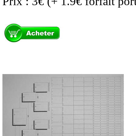
Prix : 3€ (+ 1.9€ forfait po