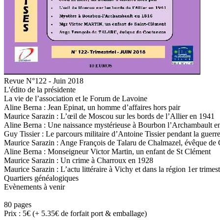
Revue N°122 - Juin 2018
L'édito de la présidente
La vie de l’association et le Forum de Lavoine
Aline Berna : Jean Epinat, un homme d’affaires hors pair
Maurice Sarazin : L’œil de Moscou sur les bords de l’Allier en 1941
Aline Berna : Une naissance mystérieuse à Bourbon l’Archambault e
Guy Tissier : Le parcours militaire d’Antoine Tissier pendant la guerr
Maurice Sarazin : Ange François de Talaru de Chalmazel, évêque de
Aline Berna : Monseigneur Victor Martin, un enfant de St Clément
Maurice Sarazin : Un crime à Charroux en 1928
Maurice Sarazin : L’actu littéraire à Vichy et dans la région 1er trimes
Quartiers généalogiques
Evènements à venir
80 pages
Prix : 5€ (+ 5.35€ de forfait port & emballage)