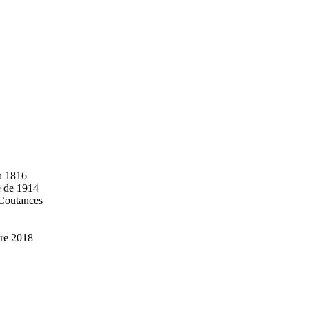
n 1816
e de 1914
 Coutances
tre 2018