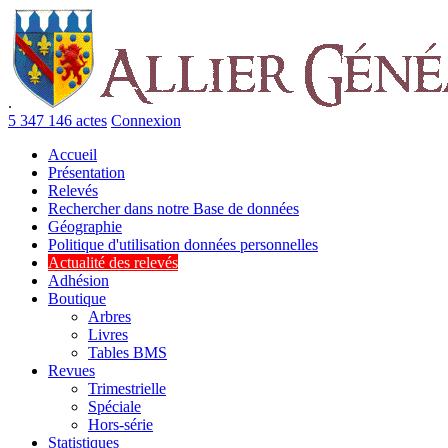
.
5 347 146 actes
Connexion
Accueil
Présentation
Relevés
Rechercher dans notre Base de données
Géographie
Politique d'utilisation données personnelles
Actualité des relevés
Adhésion
Boutique
Arbres
Livres
Tables BMS
Revues
Trimestrielle
Spéciale
Hors-série
Statistiques