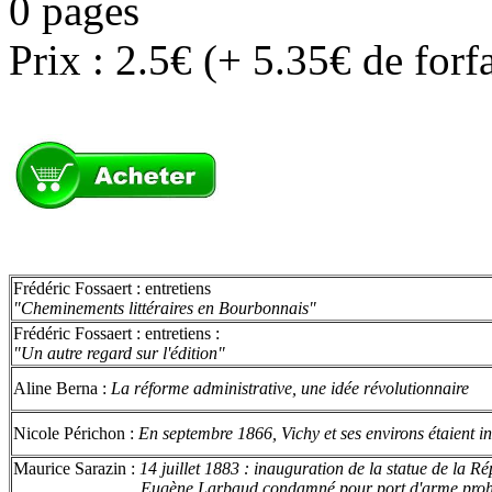
0 pages
Prix : 2.5€ (+ 5.35€ de forf
Frédéric Fossaert : entretiens
"Cheminements littéraires en Bourbonnais"
Frédéric Fossaert : entretiens :
"Un autre regard sur l'édition"
Aline Berna :
La réforme administrative, une idée révolutionnaire
Nicole Périchon :
En septembre 1866, Vichy et ses environs étaient i
Maurice Sarazin :
14 juillet 1883 : inauguration de la statue de la R
Eugène Larbaud condamné pour port d'arme prohi