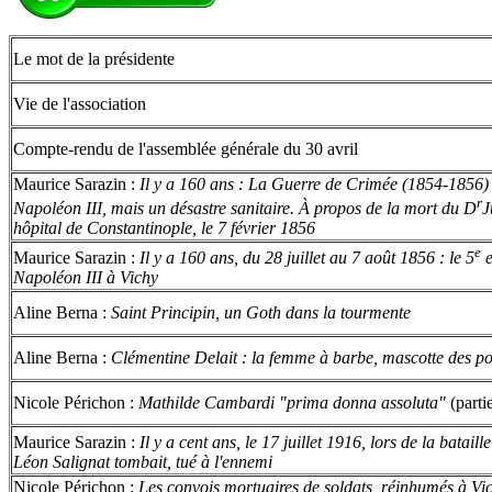
Le mot de la présidente
Vie de l'association
Compte-rendu de l'assemblée générale du 30 avril
Maurice Sarazin :
Il y a 160 ans : La Guerre de Crimée (1854-1856) :
r
Napoléon III, mais un désastre sanitaire. À propos de la mort du D
J
hôpital de Constantinople, le 7 février 1856
e
Maurice Sarazin :
Il y a 160 ans, du 28 juillet au 7 août 1856 : le 5
e
Napoléon III à Vichy
Aline Berna :
Saint Principin, un Goth dans la tourmente
Aline Berna :
Clémentine Delait : la femme à barbe, mascotte des po
Nicole Périchon :
Mathilde Cambardi "prima donna assoluta"
(parti
Maurice Sarazin :
Il y a cent ans, le 17 juillet 1916, lors de la batai
Léon Salignat tombait, tué à l'ennemi
Nicole Périchon :
Les convois mortuaires de soldats, réinhumés à V