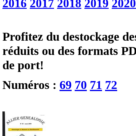
2016
2017
2018
2019
2020
Profitez du destockage des
réduits ou des formats PD
de port!
Numéros :
69
70
71
72