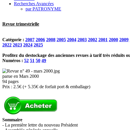
Recherches Avancées
par PATRONYME
Revue trimestrielle
Catégorie :
2007
2006
2008
2005
2004
2003
2002
2001
2000
2009
2022
2023
2024
2025
Profitez du destockage des anciennes revues à tarif très réduits o
Numéros :
52
51
50
49
parue en Mars 2000
94 pages
Prix : 2.5€ (+ 5.35€ de forfait port & emballage)
Sommaire
- La première lettre du nouveau Président