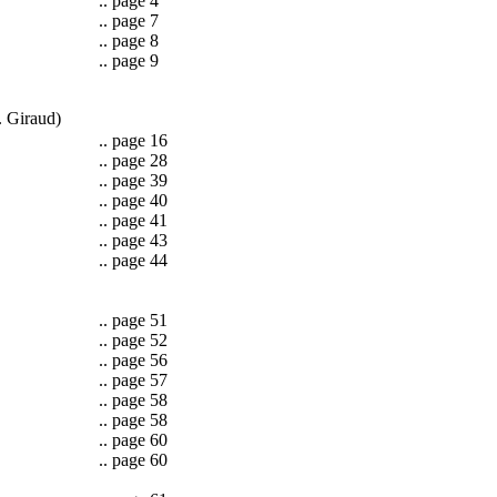
.. page 4
.. page 7
.. page 8
.. page 9
. Giraud)
.. page 16
.. page 28
.. page 39
.. page 40
.. page 41
.. page 43
.. page 44
.. page 51
.. page 52
.. page 56
.. page 57
.. page 58
.. page 58
.. page 60
.. page 60