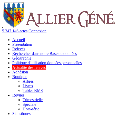
.
5 347 146 actes
Connexion
Accueil
Présentation
Relevés
Rechercher dans notre Base de données
Géographie
Politique d'utilisation données personnelles
Actualité des relevés
Adhésion
Boutique
Arbres
Livres
Tables BMS
Revues
Trimestrielle
Spéciale
Hors-série
Statistiques