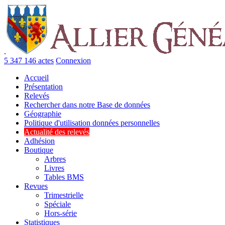
.
5 347 146 actes
Connexion
Accueil
Présentation
Relevés
Rechercher dans notre Base de données
Géographie
Politique d'utilisation données personnelles
Actualité des relevés
Adhésion
Boutique
Arbres
Livres
Tables BMS
Revues
Trimestrielle
Spéciale
Hors-série
Statistiques