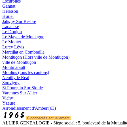
Escurolles
Gannat
Hérisson
Huriel
Jaligny Sur Besbre
Lapalisse
Le Donjon
Le Mayet de Montagne
Le Montet
Lurcy Lévis
Marcillat en Combraille
Montluçon (Hors ville de Montluçon)
ville de Montluçon
Montmarault
Moulins (tous les cantons)
Neuilly le Réal
Souvigny
St Pourçain Sur Sioule
Varennes Sur Allier
Vichy
Yzeure
Arrondissement d'Ambert(63)
6 connectés actuellement
ALLIER GENEALOGIE - Siège social : 5, boulevard de la Mutualité 