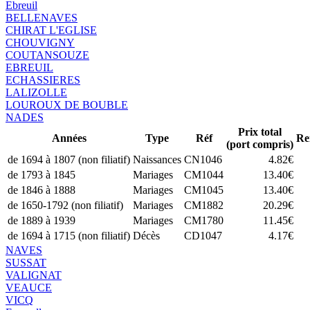
Ebreuil
BELLENAVES
CHIRAT L'EGLISE
CHOUVIGNY
COUTANSOUZE
EBREUIL
ECHASSIERES
LALIZOLLE
LOUROUX DE BOUBLE
NADES
Prix total
Années
Type
Réf
Re
(port compris)
de 1694 à 1807 (non filiatif)
Naissances
CN1046
4.82€
de 1793 à 1845
Mariages
CM1044
13.40€
de 1846 à 1888
Mariages
CM1045
13.40€
de 1650-1792 (non filiatif)
Mariages
CM1882
20.29€
de 1889 à 1939
Mariages
CM1780
11.45€
de 1694 à 1715 (non filiatif)
Décès
CD1047
4.17€
NAVES
SUSSAT
VALIGNAT
VEAUCE
VICQ