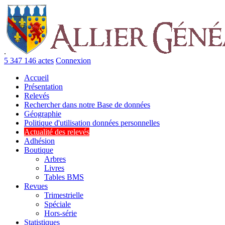
.
5 347 146 actes
Connexion
Accueil
Présentation
Relevés
Rechercher dans notre Base de données
Géographie
Politique d'utilisation données personnelles
Actualité des relevés
Adhésion
Boutique
Arbres
Livres
Tables BMS
Revues
Trimestrielle
Spéciale
Hors-série
Statistiques