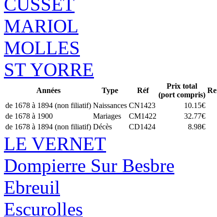
CUSSET
MARIOL
MOLLES
ST YORRE
Prix total
Années
Type
Réf
Re
(port compris)
de 1678 à 1894 (non filiatif)
Naissances
CN1423
10.15€
de 1678 à 1900
Mariages
CM1422
32.77€
de 1678 à 1894 (non filiatif)
Décès
CD1424
8.98€
LE VERNET
Dompierre Sur Besbre
Ebreuil
Escurolles