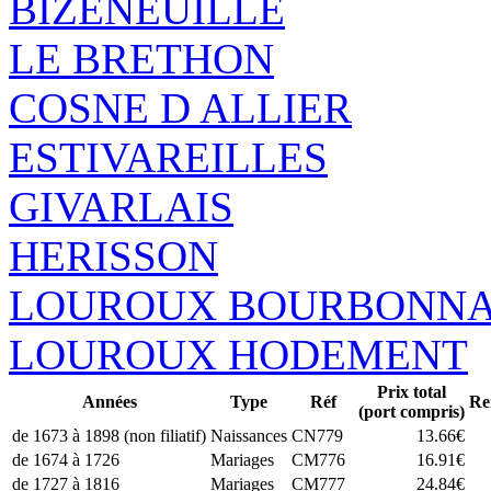
BIZENEUILLE
LE BRETHON
COSNE D ALLIER
ESTIVAREILLES
GIVARLAIS
HERISSON
LOUROUX BOURBONNA
LOUROUX HODEMENT
Prix total
Années
Type
Réf
Re
(port compris)
de 1673 à 1898 (non filiatif)
Naissances
CN779
13.66€
de 1674 à 1726
Mariages
CM776
16.91€
de 1727 à 1816
Mariages
CM777
24.84€